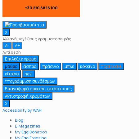
+30 210 68 16 100
X
Αλλαγή μεγέθους γραμματοσειράς
A-
A+
Αντίθεση
Επιλέξτε χρώμα
μαύρο
άσπρο
πράσινο
μπλε
κόκκινο
πορτοκαλί
κίτρινο
navi
Υπογράμμιση συνδέσμων
Επαναφορά αρχικής κατάστασης
Αντιστροφή Χρωμάτων
X
Accessibility by WAH
Blog
E-Magazines
My Egg Donation
My Egg Freezing