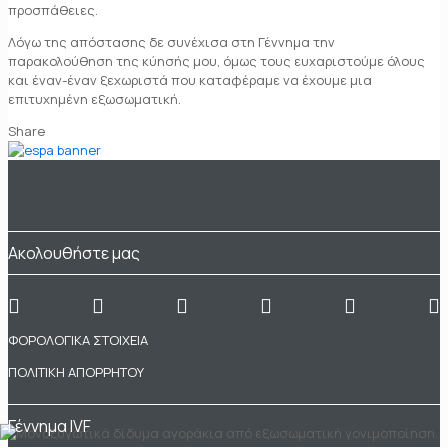
προσπάθειες.
Λόγω της απόστασης δε συνέχισα στη Γέννημα την
παρακολούθηση της κύησής μου, όμως τους ευχαριστούμε όλους
και έναν-έναν ξεχωριστά που καταφέραμε να έχουμε μια
επιτυχημένη εξωσωματική.
Share
Ακολουθήστε μας
ΦΟΡΟΛΟΓΙΚΑ ΣΤΟΙΧΕΙΑ
ΠΟΛΙΤΙΚΗ ΑΠΟΡΡΗΤΟΥ
Γέννημα IVF