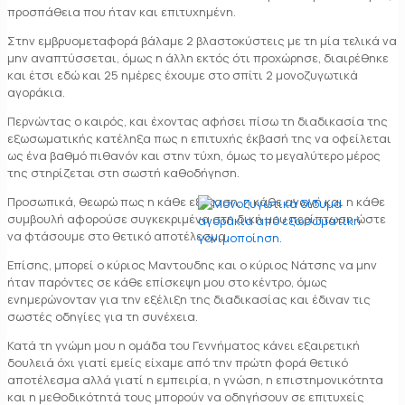
προσπάθεια που ήταν και επιτυχημένη.
Στην εμβρυομεταφορά βάλαμε 2 βλαστοκύστεις με τη μία τελικά να
μην αναπτύσσεται, όμως η άλλη εκτός ότι προχώρησε, διαιρέθηκε
και έτσι εδώ και 25 ημέρες έχουμε στο σπίτι 2 μονοζυγωτικά
αγοράκια.
Περνώντας ο καιρός, και έχοντας αφήσει πίσω τη διαδικασία της
εξωσωματικής κατέληξα πως η επιτυχής έκβασή της να οφείλεται
ως ένα βαθμό πιθανόν και στην τύχη, όμως το μεγαλύτερο μέρος
της στηρίζεται στη σωστή καθοδήγηση.
Προσωπικά, θεωρώ πως η κάθε εξέταση, η κάθε αγωγή και η κάθε
συμβουλή αφορούσε συγκεκριμένα στη δική μου περίπτωση ώστε
να φτάσουμε στο θετικό αποτέλεσμα.
Επίσης, μπορεί ο κύριος Μαντουδης και ο κύριος Νάτσης να μην
ήταν παρόντες σε κάθε επίσκεψη μου στο κέντρο, όμως
ενημερώνονταν για την εξέλιξη της διαδικασίας και έδιναν τις
σωστές οδηγίες για τη συνέχεια.
Κατά τη γνώμη μου η ομάδα του Γεννήματος κάνει εξαιρετική
δουλειά όχι γιατί εμείς είχαμε από την πρώτη φορά θετικό
αποτέλεσμα αλλά γιατί
η εμπειρία, η γνώση, η επιστημονικότητα
και η μεθοδικότητά τους μπορούν να οδηγήσουν σε επιτυχείς