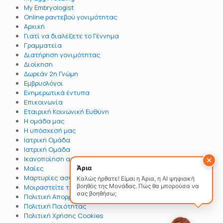
My Embryologist
Online ραντεβού γονιμότητας
Αρχική
Γιατί να διαλέξετε το Γέννημα
Γραμματεία
Διατήρηση γονιμότητας
Διοίκηση
Δωρεάν 2η Γνώμη
Εμβρυολόγοι
Ενημερωτικά έντυπα
Επικοινωνία
Εταιρική Κοινωνική Ευθύνη
Η ομάδα μας
Η υπόσχεσή μας
Ιατρική Ομάδα
Ιατρική Ομάδα
Ικανοποίηση ασθενών
Άρια
Μαίες
Μαρτυρίες ασθενών
Καλώς ήρθατε! Είμαι η Άρια, η AI ψηφιακή
βοηθός της Μονάδας. Πώς θα μπορούσα να
Μοιραστείτε την ιστορία σας
σας βοηθήσω;
Πολιτική Απορρήτου
Πολιτική Ποιότητας
Πολιτική Χρήσης Cookies