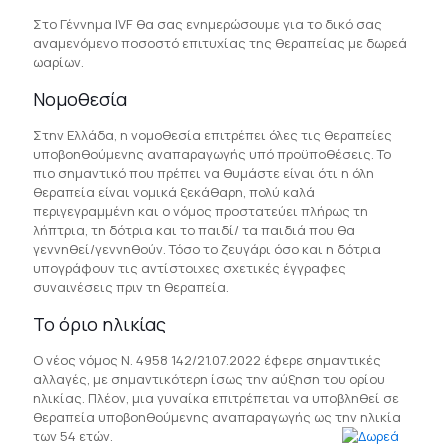
Στο Γέννημα IVF θα σας ενημερώσουμε για το δικό σας
αναμενόμενο ποσοστό επιτυχίας της θεραπείας με δωρεά
ωαρίων.
Νομοθεσία
Στην Ελλάδα, η νομοθεσία επιτρέπει όλες τις θεραπείες
υποβοηθούμενης αναπαραγωγής υπό προϋποθέσεις. Το
πιο σημαντικό που πρέπει να θυμάστε είναι ότι η όλη
θεραπεία είναι νομικά ξεκάθαρη, πολύ καλά
περιγεγραμμένη και ο νόμος προστατεύει πλήρως τη
λήπτρια, τη δότρια και το παιδί/ τα παιδιά που θα
γεννηθεί/γεννηθούν. Τόσο το ζευγάρι όσο και η δότρια
υπογράφουν τις αντίστοιχες σχετικές έγγραφες
συναινέσεις πριν τη θεραπεία.
Το όριο ηλικίας
Ο νέος νόμος Ν. 4958 142/21.07.2022 έφερε σημαντικές
αλλαγές, με σημαντικότερη ίσως την αύξηση του ορίου
ηλικίας. Πλέον, μια γυναίκα επιτρέπεται να υποβληθεί σε
θεραπεία υποβοηθούμενης αναπαραγωγής ως την ηλικία
των 54 ετών.