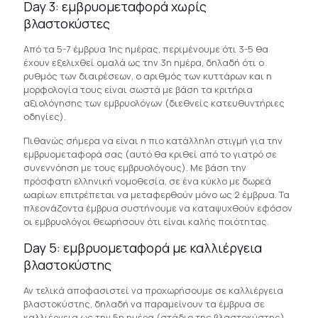
Day 3: εμβρυομεταφορά χωρίς
βλαστοκύστες
Από τα 5-7 έμβρυα 1ης ημέρας, περιμένουμε ότι 3-5 θα
έχουν εξελιχθεί ομαλά ως την 3η ημέρα, δηλαδή ότι ο
ρυθμός των διαιρέσεων, ο αριθμός των κυττάρων και η
μορφολογία τους είναι σωστά με βάση τα κριτήρια
αξιολόγησης των εμβρυολόγων (διεθνείς κατευθυντήριες
οδηγίες).
Πιθανώς σήμερα να είναι η πιο κατάλληλη στιγμή για την
εμβρυομεταφορά σας (αυτό θα κριθεί από το γιατρό σε
συνεννόηση με τους εμβρυολόγους). Με βάση την
πρόσφατη ελληνική νομοθεσία, σε ένα κύκλο με δωρεά
ωαρίων επιτρέπεται να μεταφερθούν μόνο ως 2 έμβρυα. Τα
πλεονάζοντα έμβρυα συστήνουμε να καταψυχθούν εφόσον
οι εμβρυολόγοι θεωρήσουν ότι είναι καλής ποιότητας.
Day 5: εμβρυομεταφορά με καλλιέργεια
βλαστοκύστης
Αν τελικά αποφασιστεί να προχωρήσουμε σε καλλιέργεια
βλαστοκύστης, δηλαδή να παραμείνουν τα έμβρυα σε
καλλιέργεια ως την 5η ημέρα (στάδιο της βλαστοκύστης),