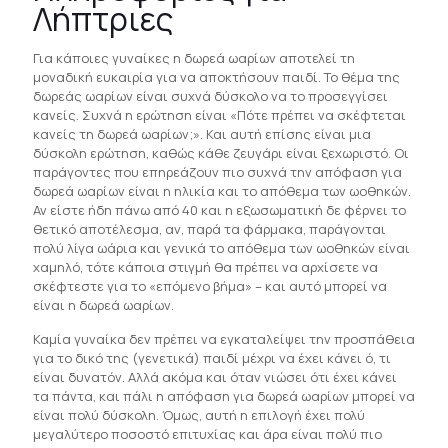
Λήπτριες
Για κάποιες γυναίκες η δωρεά ωαρίων αποτελεί τη
μοναδική ευκαιρία για να αποκτήσουν παιδί. Το θέμα της
δωρεάς ωαρίων είναι συχνά δύσκολο να το προσεγγίσει
κανείς. Συχνά η ερώτηση είναι «Πότε πρέπει να σκέφτεται
κανείς τη δωρεά ωαρίων;». Και αυτή επίσης είναι μια
δύσκολη ερώτηση, καθώς κάθε ζευγάρι είναι ξεχωριστό. Οι
παράγοντες που επηρεάζουν πιο συχνά την απόφαση για
δωρεά ωαρίων είναι η ηλικία και το απόθεμα των ωοθηκών.
Αν είστε ήδη πάνω από 40 και η εξωσωματική δε φέρνει το
θετικό αποτέλεσμα, αν, παρά τα φάρμακα, παράγονται
πολύ λίγα ωάρια και γενικά το απόθεμα των ωοθηκών είναι
χαμηλό, τότε κάποια στιγμή θα πρέπει να αρχίσετε να
σκέφτεστε για το «επόμενο βήμα» – και αυτό μπορεί να
είναι η δωρεά ωαρίων.
Καμία γυναίκα δεν πρέπει να εγκαταλείψει την προσπάθεια
για το δικό της (γενετικά) παιδί μέχρι να έχει κάνει ό, τι
είναι δυνατόν. Αλλά ακόμα και όταν νιώσει ότι έχει κάνει
τα πάντα, και πάλι η απόφαση για δωρεά ωαρίων μπορεί να
είναι πολύ δύσκολη. Όμως, αυτή η επιλογή έχει πολύ
μεγαλύτερο ποσοστό επιτυχίας και άρα είναι πολύ πιο