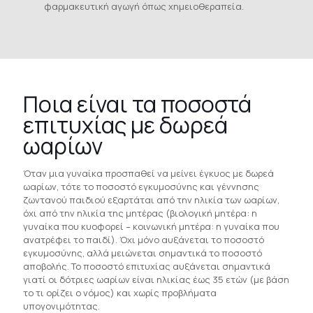
φαρμακευτική αγωγή όπως χημειοθεραπεία.
Ποια είναι τα ποσοστά
επιτυχίας με δωρεά
ωαρίων
Όταν μια γυναίκα προσπαθεί να μείνει έγκυος με δωρεά
ωαρίων, τότε το ποσοστό εγκυμοσύνης και γέννησης
ζωντανού παιδιού εξαρτάται από την ηλικία των ωαρίων,
όχι από την ηλικία της μητέρας (βιολογική μητέρα: η
γυναίκα που κυοφορεί – κοινωνική μητέρα: η γυναίκα που
ανατρέφει το παιδί). Όχι μόνο αυξάνεται το ποσοστό
εγκυμοσύνης, αλλά μειώνεται σημαντικά το ποσοστό
αποβολής. Το ποσοστό επιτυχίας αυξάνεται σημαντικά
γιατί οι δότριες ωαρίων είναι ηλικίας έως 35 ετών (με βάση
το τι ορίζει ο νόμος) και χωρίς προβλήματα
υπογονιμότητας.