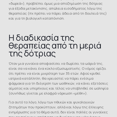
«δωρεά»), προβλέπει όμως μια αποζημίωση της δότριας
για έξοδα μετακίνησης, απώλεια εισοδήματος λόγω της
θεραπείας (πχ πρέπει να πάρει άδεια από τη δουλειά της)
και για τη βιολογική καταπόνηση.
Η διαδικασία της
θεραπείας από τη μεριά
της δότριας
Όταν μια γυναίκα αποφασίσει να δωρίσει τα ωάριά της,
είναι σα να κάνει ένα κύκλο εξωσωματικής. Ο νόμος ορίζει
ότι πρέπει να είναι μικρότερη των 35 ετών. Αφού κριθεί
ιατρικά κατάλληλη, θα χρειαστεί να πάρει ενέσιμα
φάρμακα για τη διέγερση των ωοθηκών, να κάνει εξετάσεις
αίματος και υπερήχους και τέλος να υποβληθεί σε ωοληψία
(συνήθως γίνεται με ελαφρά νάρκωση «μέθη»).
Για αυτό το λόγο, λόγω των ηθικών και ψυχολογικών
ζητημάτων που προκύπτουν, αλλά και λόγω της έλλειψης
ενημέρωσης για το θέμα αυτό, δεν είναι πολλές οι γυναίκες
που το παίρνουν απόφαση να δωρίσουν τα ωάριά τους.