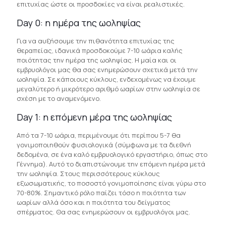
επιτυχίας ώστε οι προσδοκίες να είναι ρεαλιστικές.
Day 0: η ημέρα της ωοληψίας
Για να αυξήσουμε την πιθανότητα επιτυχίας της
θεραπείας, ιδανικά προσδοκούμε 7-10 ωάρια καλής
ποιότητας την ημέρα της ωοληψίας. Η μαία και οι
εμβρυολόγοι μας θα σας ενημερώσουν σχετικά μετά την
ωοληψία. Σε κάποιους κύκλους, ενδεχομένως να έχουμε
μεγαλύτερο ή μικρότερο αριθμό ωαρίων στην ωοληψία σε
σχέση με το αναμενόμενο.
Day 1: η επόμενη μέρα της ωοληψίας
Από τα 7-10 ωάρια, περιμένουμε ότι περίπου 5-7 θα
γονιμοποιηθούν φυσιολογικά (σύμφωνα με τα διεθνή
δεδομένα, σε ένα καλό εμβρυολογικό εργαστήριο, όπως στο
Γέννημα). Αυτό το διαπιστώνουμε την επόμενη ημέρα μετά
την ωοληψία. Στους περισσότερους κύκλους
εξωσωματικής, το ποσοστό γονιμοποίησης είναι γύρω στο
70-80%. Σημαντικό ρόλο παίζει τόσο η ποιότητα των
ωαρίων αλλά όσο και η ποιότητα του δείγματος
σπέρματος. Θα σας ενημερώσουν οι εμβρυολόγοι μας.