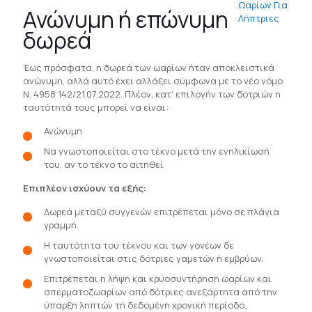
Ανώνυμη ή επώνυμη
δωρεά
Έως πρόσφατα, η δωρεά των ωαρίων ήταν αποκλειστικά
ανώνυμη, αλλά αυτό έχει αλλάξει σύμφωνα με το νέο νόμο
Ν. 4958 142/21.07.2022. Πλέον, κατ’ επιλογήν των δοτριών η
ταυτότητά τους μπορεί να είναι:
Ανώνυμη
Να γνωστοποιείται στο τέκνο μετά την ενηλικίωσή
του, αν το τέκνο το αιτηθεί
Επιπλέον ισχύουν τα εξής:
Δωρεά μεταξύ συγγενών επιτρέπεται μόνο σε πλάγια
γραμμή.
Η ταυτότητα του τέκνου και των γονέων δε
γνωστοποιείται στις δότριες γαμετών ή εμβρύων.
Επιτρέπεται η λήψη και κρυοσυντήρηση ωαρίων και
σπερματοζωαρίων από δότριες ανεξάρτητα από την
ύπαρξη ληπτών τη δεδομένη χρονική περίοδο.