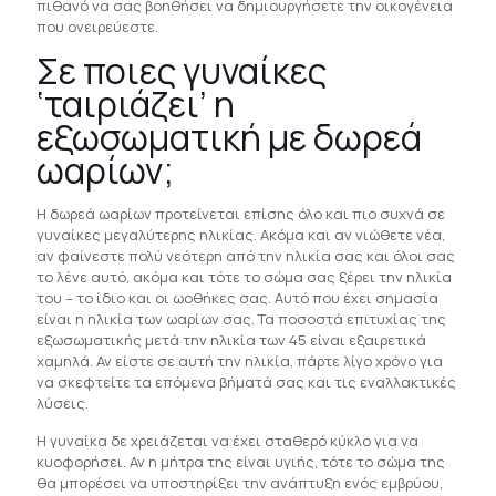
πιθανό να σας βοηθήσει να δημιουργήσετε την οικογένεια
που ονειρεύεστε.
Σε ποιες γυναίκες
‘ταιριάζει’ η
εξωσωματική με δωρεά
ωαρίων;
Η δωρεά ωαρίων προτείνεται επίσης όλο και πιο συχνά σε
γυναίκες μεγαλύτερης ηλικίας. Ακόμα και αν νιώθετε νέα,
αν φαίνεστε πολύ νεότερη από την ηλικία σας και όλοι σας
το λένε αυτό, ακόμα και τότε το σώμα σας ξέρει την ηλικία
του – το ίδιο και οι ωοθήκες σας. Αυτό που έχει σημασία
είναι η ηλικία των ωαρίων σας. Τα ποσοστά επιτυχίας της
εξωσωματικής μετά την ηλικία των 45 είναι εξαιρετικά
χαμηλά. Αν είστε σε αυτή την ηλικία, πάρτε λίγο χρόνο για
να σκεφτείτε τα επόμενα βήματά σας και τις εναλλακτικές
λύσεις.
Η γυναίκα δε χρειάζεται να έχει σταθερό κύκλο για να
κυοφορήσει. Αν η μήτρα της είναι υγιής, τότε το σώμα της
θα μπορέσει να υποστηρίξει την ανάπτυξη ενός εμβρύου,