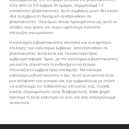
τότε από τα 3-5 έμβρυα 3η ημέρας, περιμένουμε 1-2
κατάλληλες βλαστοκύστες. Αυτό συμβαίνει γιατί δεν έχουν
όλα τα έμβρυα τη δυναμική να εξελιχθούν σε
βλαστοκύστες. Όσα όμως όντως προχωρήσουν ως αυτό το
στάδιο, έχει φανεί ότι έχουν υψηλότερο ποσοστό
επίτευξης εγκυμοσύνης.
Η καλλιέργεια βλαστοκύστης αποτελεί και ένα κριτήριο
επιλογής των καλύτερων εμβρύων: όσα εξελιχθούν σε
βλαστοκύστες αυτά είναι και τα καλύτερα προς
εμβρυομεταφορά. Όμως, με την καλλιέργεια βλαστοκύστης
μειώνεται σημαντικά το ενδεχόμενο να έχουμε
πλεονάζοντα έμβρυα προς κατάψυξη. ‘Να κάνουμε
καλλιέργεια βλαστοκύστης ή όχι;’ Αυτό ουσιαστικά είναι
μια απόφαση του γιατρού και των εμβρυολόγων με στόχο
να αυξήσουμε τις πιθανότητες επιτυχίας σας. Ο κάθε
κύκλος εξωσωματικής είναι διαφορετικός. Κάθε φορά
κρίνουμε τι είναι καλύτερο να γίνει και σας ενημερώνουμε
αναλυτικά.