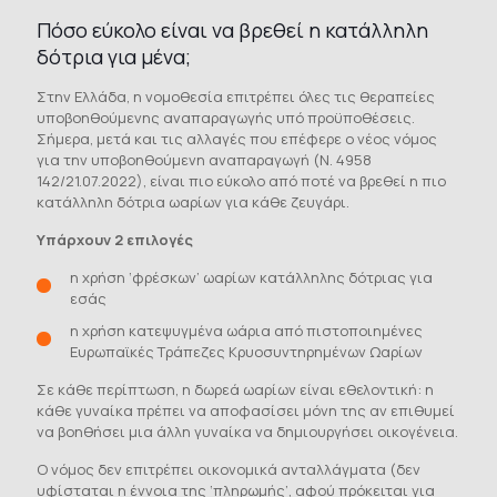
Πόσο εύκολο είναι να βρεθεί η κατάλληλη
δότρια για μένα;
Στην Ελλάδα, η νομοθεσία επιτρέπει όλες τις θεραπείες
υποβοηθούμενης αναπαραγωγής υπό προϋποθέσεις.
Σήμερα, μετά και τις αλλαγές που επέφερε ο νέος νόμος
για την υποβοηθούμενη αναπαραγωγή (Ν. 4958
142/21.07.2022), είναι πιο εύκολο από ποτέ να βρεθεί η πιο
κατάλληλη δότρια ωαρίων για κάθε ζευγάρι.
Υπάρχουν 2 επιλογές
η χρήση ‘φρέσκων’ ωαρίων κατάλληλης δότριας για
εσάς
η χρήση κατεψυγμένα ωάρια από πιστοποιημένες
Ευρωπαϊκές Τράπεζες Κρυοσυντηρημένων Ωαρίων
Σε κάθε περίπτωση, η δωρεά ωαρίων είναι εθελοντική: η
κάθε γυναίκα πρέπει να αποφασίσει μόνη της αν επιθυμεί
να βοηθήσει μια άλλη γυναίκα να δημιουργήσει οικογένεια.
Ο νόμος δεν επιτρέπει οικονομικά ανταλλάγματα (δεν
υφίσταται η έννοια της ‘πληρωμής’, αφού πρόκειται για