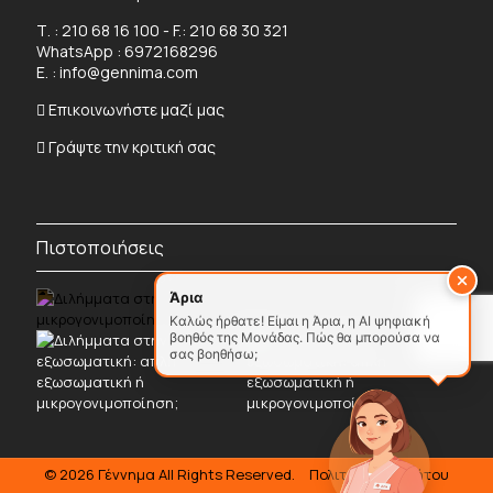
Τ. :
210 68 16 100
- F.: 210 68 30 321
WhatsApp :
6972168296
Ε. :
info@gennima.com
Επικοινωνήστε μαζί μας
Γράψτε την κριτική σας
Πιστοποιήσεις
Άρια
Καλώς ήρθατε! Είμαι η Άρια, η AI ψηφιακή
βοηθός της Μονάδας. Πώς θα μπορούσα να
σας βοηθήσω;
© 2026
Γέννημα
All Rights Reserved.
Πολιτική Απορρήτου