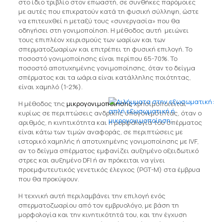
στο ίδιο τριβλίο στον επωαστή, σε συνθήκες παρόμοιες
με αυτές που επικρατούν κατά τη φυσική σύλληψη, ώστε
να επιτευχθεί η μεταξύ τους «συνεργασία» που θα
οδηγήσει στη γονιμοποίηση. Η μέθοδος αυτή μειώνει
τους επιπλέον χειρισμούς των ωαρίων και των
σπερματοζωαρίων και επιτρέπει τη φυσική επιλογή. Το
ποσοστό γονιμοποίησης είναι περίπου 65-70%. Το
ποσοστό αποτυχημένης γονιμοποίησης, όταν το δείγμα
σπέρματος και τα ωάρια είναι κατάλληλης ποιότητας,
είναι χαμηλό (1-2%).
Η μέθοδος της
μικρογονιμοποίησης
χρησιμοποιείται
κυρίως σε περιπτώσεις ανδρικής υπογονιμότητας, όταν ο
αριθμός, η κινητικότητα και η μορφολογία του σπέρματος
είναι κάτω των τιμών αναφοράς, σε περιπτώσεις με
ιστορικό χαμηλής ή αποτυχημένης γονιμοποίησης με IVF,
αν το δείγμα σπέρματος εμφανίζει αυξημένο οξειδωτικό
στρες και αυξημένο DFI ή αν πρόκειται να γίνει
προεμφυτευτικός γενετικός έλεγχος (PGT-M) στα έμβρυα
που θα προκύψουν.
Η τεχνική αυτή περιλαμβάνει την επιλογή ενός
σπερματοζωαρίου από τον εμβρυολόγο, με βάση τη
μορφολογία και την κινητικότητά του, και την έγχυση