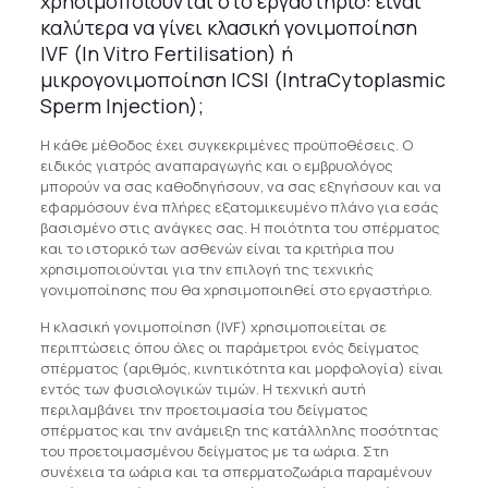
χρησιμοποιούνται στο εργαστήριο: είναι
καλύτερα να γίνει κλασική γονιμοποίηση
IVF (In Vitro Fertilisation) ή
μικρογονιμοποίηση ICSI (IntraCytoplasmic
Sperm Injection);
Η κάθε μέθοδος έχει συγκεκριμένες προϋποθέσεις. Ο
ειδικός γιατρός αναπαραγωγής και ο εμβρυολόγος
μπορούν να σας καθοδηγήσουν, να σας εξηγήσουν και να
εφαρμόσουν ένα πλήρες εξατομικευμένο πλάνο για εσάς
βασισμένο στις ανάγκες σας. Η ποιότητα του σπέρματος
και το ιστορικό των ασθενών είναι τα κριτήρια που
χρησιμοποιούνται για την επιλογή της τεχνικής
γονιμοποίησης που θα χρησιμοποιηθεί στο εργαστήριο.
Η κλασική γονιμοποίηση (IVF) χρησιμοποιείται σε
περιπτώσεις όπου όλες οι παράμετροι ενός δείγματος
σπέρματος (αριθμός, κινητικότητα και μορφολογία) είναι
εντός των φυσιολογικών τιμών. Η τεχνική αυτή
περιλαμβάνει την προετοιμασία του δείγματος
σπέρματος και την ανάμειξη της κατάλληλης ποσότητας
του προετοιμασμένου δείγματος με τα ωάρια. Στη
συνέχεια τα ωάρια και τα σπερματοζωάρια παραμένουν