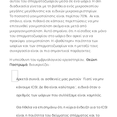
αυτού του σπερματοζωαρίου μέσα σε ένα ωάριο. Η όλη
διαδικασία γίνεται με τη βοήθεια ενός μικροσκοπίου
μεγάλης μεγέθυνσης και ειδικών μικροχειριστηρίων.
Το ποσοστό γονιμοποίησης είναι περίπου 70%. Αν και
σπάνιο, είναι πιθανό σε κάποιες περιπτώσεις να μην
επιτευχθεί γονιμοποίηση ακόμα και μετά από
μικρογονιμοποίηση. Αυτό σημαίνει ότι η είσοδος και μόνο
του σπερματοζωαρίου στο ωάριο δεν αρκεί για να
προκύψει γονιμοποίηση. Η «βαθύτερη» ποιότητα των
ωαρίων και των σπερματοζωαρίων και η μεταξύ τους
συνεργασία είναι οι πιο σημαντικοί παράγοντες.
Η υπεύθυνη του εμβρυολογικού εργαστηρίου,
Θεώνη
Παστρωμά
, διευκρινίζει:
Αρκετά συχνά, οι ασθενείς μας ρωτούν ‘Γιατί να μην
κάνουμε ICSI; Δε θα είναι καλύτερα;’, ειδικά όταν ο
αριθμός των ωάριων που συλλέξαμε είναι χαμηλός.
Θα ήθελα να επισημάνω ότι η κύρια ένδειξη για το ICSI
είναι η ποιότητα του δείγματος σπέρματος και το