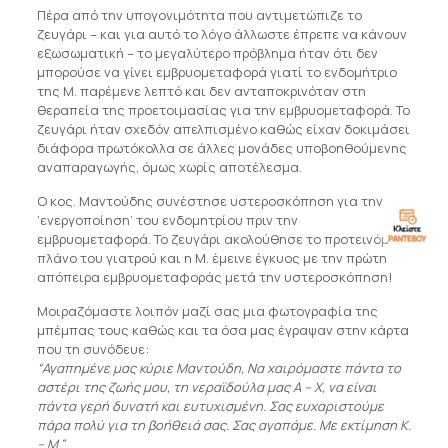
Πέρα από την υπογονιμότητα που αντιμετώπιζε το
ζευγάρι – και για αυτό το λόγο άλλωστε έπρεπε να κάνουν
εξωσωματική – το μεγαλύτερο πρόβλημα ήταν ότι δεν
μπορούσε να γίνει εμβρυομεταφορά γιατί το ενδομήτριο
της Μ. παρέμενε λεπτό και δεν ανταποκρινόταν στη
θεραπεία της προετοιμασίας για την εμβρυομεταφορά. Το
ζευγάρι ήταν σχεδόν απελπισμένο καθώς είχαν δοκιμάσει
διάφορα πρωτόκολλα σε άλλες μονάδες υποβοηθούμενης
αναπαραγωγής, όμως χωρίς αποτέλεσμα.
Ο κος. Μαντούδης συνέστησε υστεροσκόπηση για την
‘ενεργοποίηση’ του ενδομητρίου πριν την
εμβρυομεταφορά. Το ζευγάρι ακολούθησε το προτεινόμενο
πλάνο του γιατρού και η Μ. έμεινε έγκυος με την πρώτη
απόπειρα εμβρυομεταφοράς μετά την υστεροσκόπηση!
Μοιραζόμαστε λοιπόν μαζί σας μια φωτογραφία της
μπέμπας τους καθώς και τα όσα μας έγραψαν στην κάρτα
που τη συνόδευε:
“Αγαπημένε μας κύριε Μαντούδη, Να χαιρόμαστε πάντα το
αστέρι της ζωής μου, τη νεραϊδούλα μας Α – Χ, να είναι
πάντα γερή δυνατή και ευτυχισμένη. Σας ευχαριστούμε
πάρα πολύ για τη βοήθειά σας. Σας αγαπάμε. Με εκτίμηση Κ.
– Μ.”