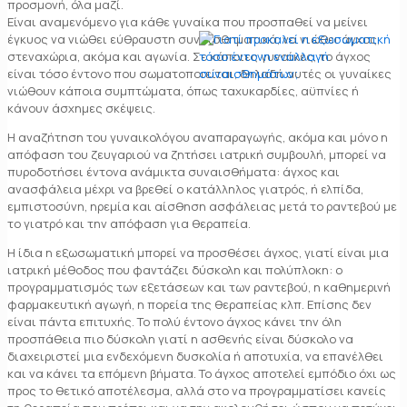
προσμονή, όλα μαζί.
Είναι αναμενόμενο για κάθε γυναίκα που προσπαθεί να μείνει
έγκυος να νιώθει εύθραυστη συναισθηματικά, να νιώθει άγχος,
στεναχώρια, ακόμα και αγωνία. Σε κάποιες γυναίκες, το άγχος
είναι τόσο έντονο που σωματοποιείται, δηλαδή αυτές οι γυναίκες
νιώθουν κάποια συμπτώματα, όπως ταχυκαρδίες, αϋπνίες ή
κάνουν άσχημες σκέψεις.
Η αναζήτηση του γυναικολόγου αναπαραγωγής, ακόμα και μόνο η
απόφαση του ζευγαριού να ζητήσει ιατρική συμβουλή, μπορεί να
πυροδοτήσει έντονα ανάμικτα συναισθήματα: άγχος και
ανασφάλεια μέχρι να βρεθεί ο κατάλληλος γιατρός, ή ελπίδα,
εμπιστοσύνη, ηρεμία και αίσθηση ασφάλειας μετά το ραντεβού με
το γιατρό και την απόφαση για θεραπεία.
Η ίδια η εξωσωματική μπορεί να προσθέσει άγχος, γιατί είναι μια
ιατρική μέθοδος που φαντάζει δύσκολη και πολύπλοκη: ο
προγραμματισμός των εξετάσεων και των ραντεβού, η καθημερινή
φαρμακευτική αγωγή, η πορεία της θεραπείας κλπ. Επίσης δεν
είναι πάντα επιτυχής. Το πολύ έντονο άγχος κάνει την όλη
προσπάθεια πιο δύσκολη γιατί η ασθενής είναι δύσκολο να
διαχειριστεί μια ενδεχόμενη δυσκολία ή αποτυχία, να επανέλθει
και να κάνει τα επόμενη βήματα. Το άγχος αποτελεί εμπόδιο όχι ως
προς το θετικό αποτέλεσμα, αλλά στο να προγραμματίσει κανείς