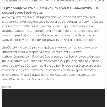
τη θεραπεία που πρέπει και να την ακολουθήσει ώσπου να πετύχει.
Τι μπορούμε να κάνουμε για να μην είναι η εξωσωματική μια
ψυχοφθόρος διαδικασία;
Αναγνωρίστε τα συναισθήματά σας και αποδεχτείτε τα. Είναι
φυσιολογικό να προκύπτουν έντονα συναισθήματα όταν πρόκειται
για την προσπάθεια του ζευγαριού να φέρει στον κόσμο ένα
μωράκι. Όμως, προσπαθήστε να μην αφήνετε τα συναισθήματά
σας να εμποδίζουν την καθημερινότητά σας ή τη θεραπεία σας.
Φροντίστε τον εαυτό σας, κοιμηθείτε καλά και ξεκουραστείτε.
Συμβουλή
: καταγράψτε τι ακριβώς είναι αυτό που σας αγχώνει:
μπορεί να είναι ο φόβος για τις βελόνες, τα 10 λεπτά
καθυστέρησης στη δουλειά λόγω του ραντεβού στο γιατρό ή μια
πιθανή αποτυχία. Ζητήστε πρακτικές συμβουλές από το γιατρό
σας και την ομάδα του που θα σας βοηθήσουν να διαχειριστείτε
το άγχος σας έτσι ώστε να μπορέσετε να επικεντρωθείτε στο
στόχο σας. Αν αυτό όμως δεν είναι αρκετό, ίσως χρειαστεί να
απευθυνθείτε σε ειδικό ψυχολόγο.
Share