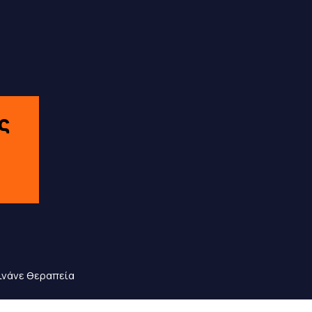
ς
κινάνε θεραπεία